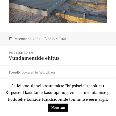
Posted
December 5, 2021
Full
3840 × 2160
on
size
Post
navigation
PUBLISHED IN
Vundamentide ehitus
Proudly powered by WordPress
Sellel kodulehel kasutatakse "küpsiseid" (cookies).
Küpsiseid kasutame kasutajamugavuse suurendamise ja
kodulehe kõikide funktsioonide toimimise eesmärgil.
Nõustun