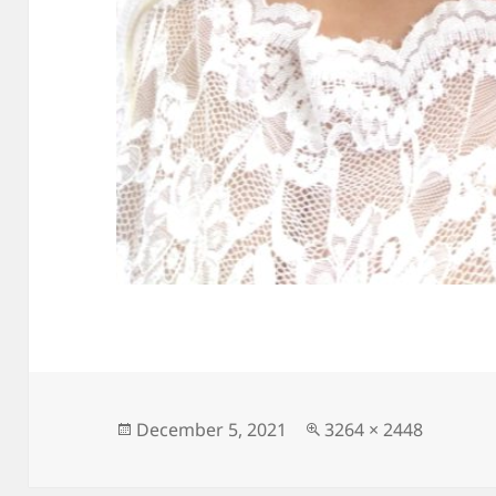
Posted
December 5, 2021
Full
3264 × 2448
on
size