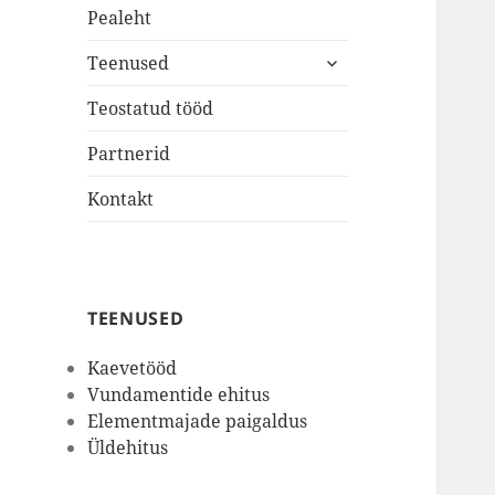
Pealeht
expand
Teenused
child
menu
Teostatud tööd
Partnerid
Kontakt
TEENUSED
Kaevetööd
Vundamentide ehitus
Elementmajade paigaldus
Üldehitus